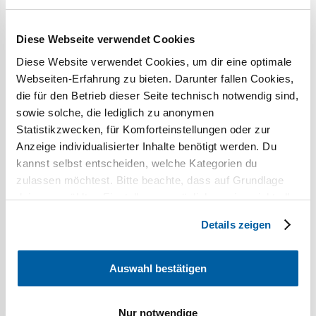
Diese Webseite verwendet Cookies
Diese Website verwendet Cookies, um dir eine optimale
Webseiten-Erfahrung zu bieten. Darunter fallen Cookies,
Für ein angenehmes Tragegefühl und hohen
die für den Betrieb dieser Seite technisch notwendig sind,
Komfort sorgt die optimierte Passform der
sowie solche, die lediglich zu anonymen
Perform Bandagen. Das atmungsaktive,
Statistikzwecken, für Komforteinstellungen oder zur
latexfreie Mikrofasergestrick hat keinerlei
Anzeige individualisierter Inhalte benötigt werden. Du
kannst selbst entscheiden, welche Kategorien du
störende Nähte und ist besonders
zulassen möchtest. Bitte beachte, dass auf Grundlage
hautfreundlich. Es nimmt die Feuchtigkeit der
deiner gewählten Einstellungen möglicherweise nicht alle
Haut auf und sorgt für ein schnelles
Funktionalitäten unserer Webseite angeboten werden
Details zeigen
Verdunsten.
können. Weitere Informationen findest du in
unserer
Datenschutzerklärung
.
Der anatomische Druckverlauf und die perfekt
Auswahl bestätigen
abgestimmten Gestrickzonen regen die
Durchblutung und Sauerstoffversorgung
Nur notwendige