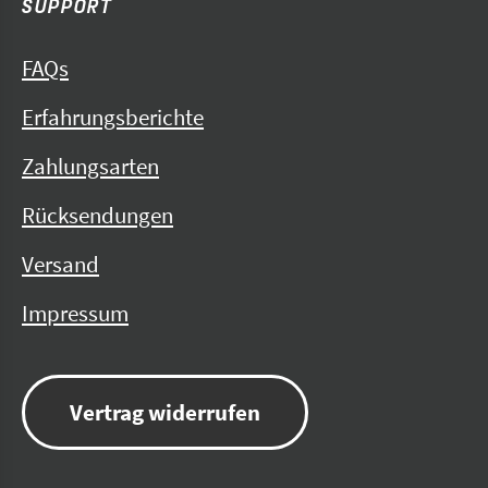
H
P
SUPPORT
P
L
S
a
FAQs
y
Erfahrungsberichte
P
a
Zahlungsarten
l
Rücksendungen
Versand
Impressum
Vertrag widerrufen