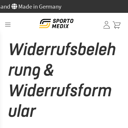
nd
Made in Germany
Anmelden
I
Widerrufsbeleh
rung &
Widerrufsform
ular