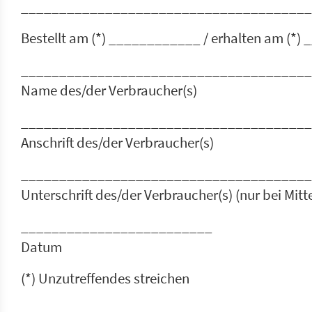
______________________________________
Bestellt am (*) ____________ / erhalten am (
______________________________________
Name des/der Verbraucher(s)
______________________________________
Anschrift des/der Verbraucher(s)
______________________________________
Unterschrift des/der Verbraucher(s) (nur bei Mitt
_________________________
Datum
(*) Unzutreffendes streichen